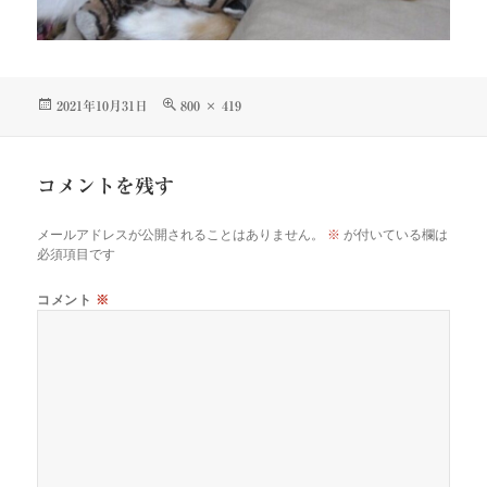
投
フ
2021年10月31日
800 × 419
稿
ル
日:
サ
イ
コメントを残す
ズ
メールアドレスが公開されることはありません。
※
が付いている欄は
必須項目です
コメント
※