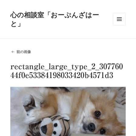
心の相談室「おーぷんざはー
と」
メニュ
ーとウ
ィジェ
ット
前の画像
rectangle_large_type_2_307760
44f0e53384198033420b4571d3