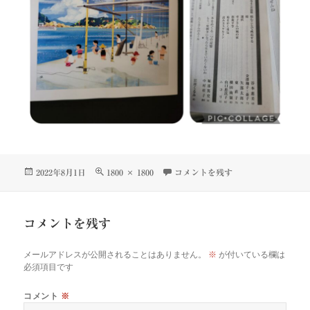
投
フ
FWomCOtaAAIEJEr に
2022年8月1日
1800 × 1800
コメントを残す
稿
ル
日:
サ
イ
コメントを残す
ズ
メールアドレスが公開されることはありません。
※
が付いている欄は
必須項目です
コメント
※