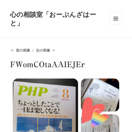
心の相談室「おーぷんざはー
と」
メニュ
ーとウ
ィジェ
ット
前の画像
次の画像
FWomCOtaAAIEJEr