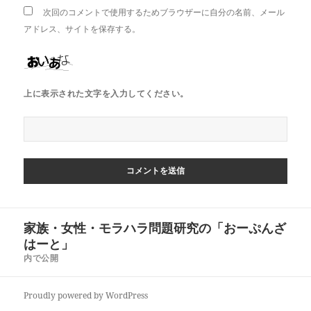
次回のコメントで使用するためブラウザーに自分の名前、メール
アドレス、サイトを保存する。
上に表示された文字を入力してください。
投
家族・女性・モラハラ問題研究の「おーぷんざ
稿
はーと」
ナ
内で公開
ビ
ゲ
Proudly powered by WordPress
ー