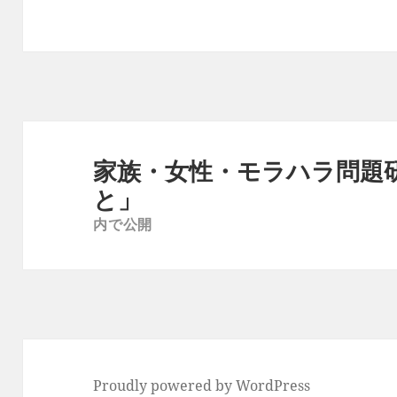
投
稿
家族・女性・モラハラ問題
ナ
と」
ビ
内で公開
ゲ
ー
シ
ョ
ン
Proudly powered by WordPress