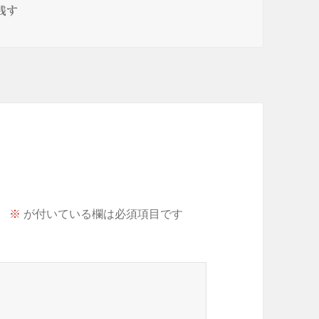
L._AC_CR0,0,0,0_SX615_SY462_ に
残す
。
※
が付いている欄は必須項目です