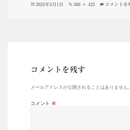
投
フ
51UF2ZErj4
2025年5月1日
300 × 422
コメントを
稿
ル
日:
サ
イ
ズ
コメントを残す
メールアドレスが公開されることはありません
コメント
※